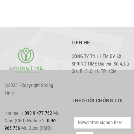
LIÊN HỆ
CÔNG TY TNHH TM DV SX
SPRING TIME Địa chỉ: Số 4, Lữ
Gia, P.15, Q 11, TP. HCM
@2023 - Copyright Spring
Time
THEO DÕI CHÚNG TÔI
Hotline 1:
090 9 477 762
Mr.
Nam (CEO) Hotline 2:
0962
965 736
Mr. Quoc (CMO)