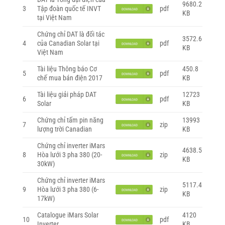
9680.2
3
Tập đoàn quốc tế INVT
pdf
KB
tại Việt Nam
Chứng chỉ DAT là đối tác
3572.6
4
của Canadian Solar tại
pdf
KB
Việt Nam
Tài liệu Thông báo Cơ
450.8
5
pdf
chế mua bán điện 2017
KB
Tài liệu giải pháp DAT
12723
6
pdf
Solar
KB
Chứng chỉ tấm pin năng
13993
7
zip
lượng trời Canadian
KB
Chứng chỉ inverter iMars
4638.5
8
Hòa lưới 3 pha 380 (20-
zip
KB
30kW)
Chứng chỉ inverter iMars
5117.4
9
Hòa lưới 3 pha 380 (6-
zip
KB
17kW)
Catalogue iMars Solar
4120
10
pdf
Inverter
KB