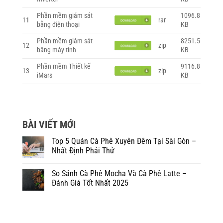
Phần mềm giám sát
1096.8
11
rar
bằng điện thoại
KB
Phần mềm giám sát
8251.5
12
zip
bằng máy tính
KB
Phần mềm Thiết kế
9116.8
13
zip
iMars
KB
BÀI VIẾT MỚI
Top 5 Quán Cà Phê Xuyên Đêm Tại Sài Gòn –
Nhất Định Phải Thử
So Sánh Cà Phê Mocha Và Cà Phê Latte –
Đánh Giá Tốt Nhất 2025