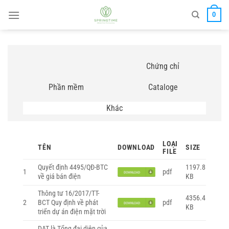
Bỏ
0
qua
nội
dung
Chứng chỉ
Phần mềm
Cataloge
Khác
LOẠI
TÊN
DOWNLOAD
SIZE
FILE
Quyết định 4495/QĐ-BTC
1197.8
1
pdf
về giá bán điện
KB
Thông tư 16/2017/TT-
4356.4
2
BCT Quy định về phát
pdf
KB
triển dự án điện mặt trời
DAT là Tổng đại diện của