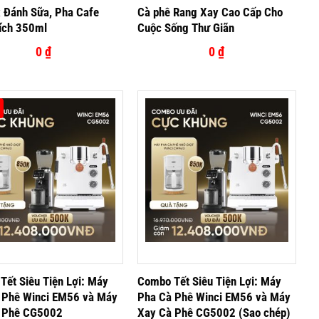
x Đánh Sữa, Pha Cafe
Cà phê Rang Xay Cao Cấp Cho
ích 350ml
Cuộc Sống Thư Giãn
0
₫
0
₫
Tết Siêu Tiện Lợi: Máy
Combo Tết Siêu Tiện Lợi: Máy
 Phê Winci EM56 và Máy
Pha Cà Phê Winci EM56 và Máy
 Phê CG5002
Xay Cà Phê CG5002 (Sao chép)