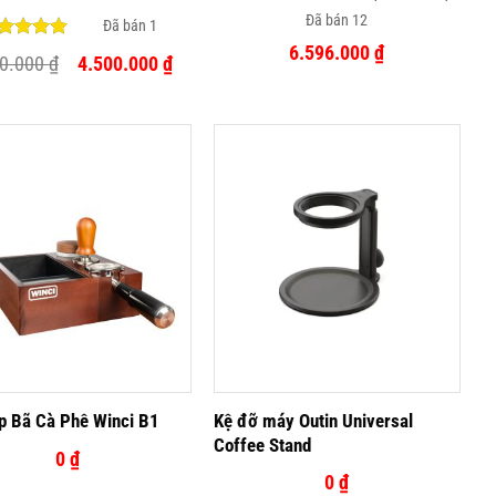
Đã bán 12
Đã bán 1
6.596.000
₫
ợc xếp
00.000
₫
4.500.000
₫
ng
5.00
sao
Kệ đỡ máy Outin Universal
p Bã Cà Phê Winci B1
Coffee Stand
0
₫
0
₫