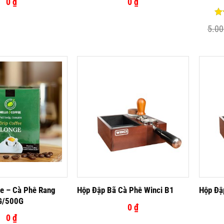
0
₫
0
₫
Đư
5.0
hạ
5 
ee – Cà Phê Rang
Hộp Đập Bã Cà Phê Winci B1
Hộp Đậ
G/500G
0
₫
0
₫