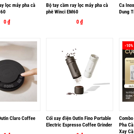
ay lọc máy pha cà
Bộ tay cầm ray lọc máy pha cà
Ca Ino
M60
phê Winci EM60
Dung T
0
₫
0
₫
-10%
Outin Claro Coffee
Cối xay điện OutIn Fino Portable
Combo 
Electric Espresso Coffee Grinder
Pha Cà
Xay Cà