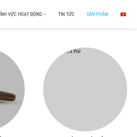
ĨNH VỰC HOẠT ĐỘNG
TIN TỨC
SẢN PHẨM