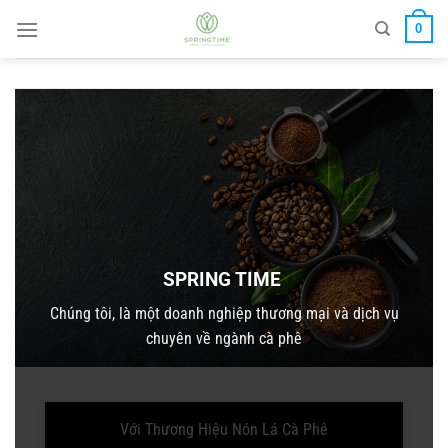
Bỏ
0
qua
nội
dung
SPRING TIME
Chúng tôi, là một doanh nghiệp thương mại và dịch vụ
chuyên về ngành cà phê
Với Thương Hiệu Nón Lá Cà Phê