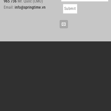
965 736
Mr. Quoc (CMO)
Email:
info@springtime.vn