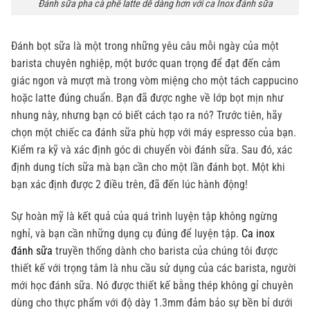
Đánh sữa pha cà phê latte dễ dàng hơn với ca Inox đánh sữa
Đánh bọt sữa là một trong những yêu câu mỗi ngày của một
barista chuyên nghiệp, một bước quan trọng để đạt đến cảm
giác ngon và mượt mà trong vòm miệng cho một tách cappucino
hoặc latte đúng chuẩn. Bạn đã được nghe về lớp bọt mịn như
nhung này, nhưng bạn có biết cách tạo ra nó? Trước tiên, hãy
chọn một chiếc ca đánh sữa phù hợp với máy espresso của bạn.
Kiểm ra kỹ và xác định góc di chuyển vòi đánh sữa. Sau đó, xác
định dung tích sữa mà bạn cần cho một lần đánh bọt. Một khi
bạn xác định được 2 điều trên, đã đến lúc hành động!
Sự hoàn mỹ là kết quả của quá trình luyện tập không ngừng
nghỉ, và bạn cần những dụng cụ đúng để luyện tập.
Ca inox
đánh sữa
truyền thống dành cho barista của chúng tôi được
thiết kế với trọng tâm là nhu cầu sử dụng của các barista, người
mới học đánh sữa. Nó được thiết kế bằng thép không gỉ chuyên
dùng cho thực phẩm với độ dày 1.3mm đảm bảo sự bền bỉ dưới