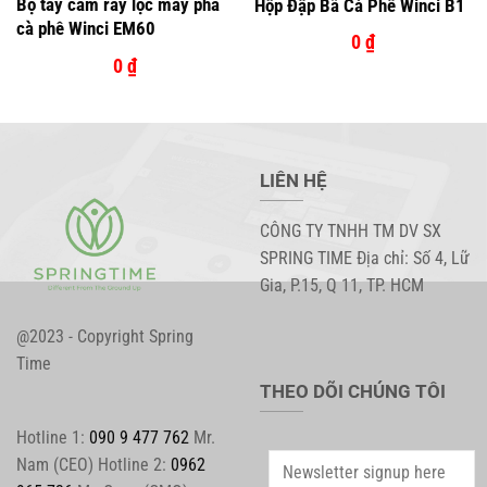
Bộ tay cầm ray lọc máy pha
Hộp Đập Bã Cà Phê Winci B1
cà phê Winci EM60
0
₫
0
₫
LIÊN HỆ
CÔNG TY TNHH TM DV SX
SPRING TIME Địa chỉ: Số 4, Lữ
Gia, P.15, Q 11, TP. HCM
@2023 - Copyright Spring
Time
THEO DÕI CHÚNG TÔI
Hotline 1:
090 9 477 762
Mr.
Nam (CEO) Hotline 2:
0962