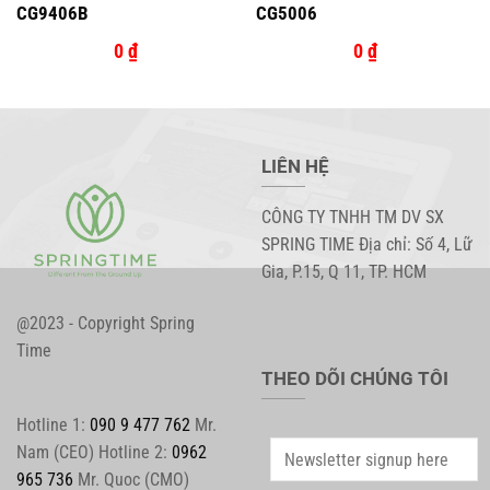
CG9406B
CG5006
0
₫
0
₫
LIÊN HỆ
CÔNG TY TNHH TM DV SX
SPRING TIME Địa chỉ: Số 4, Lữ
Gia, P.15, Q 11, TP. HCM
@2023 - Copyright Spring
Time
THEO DÕI CHÚNG TÔI
Hotline 1:
090 9 477 762
Mr.
Nam (CEO) Hotline 2:
0962
965 736
Mr. Quoc (CMO)