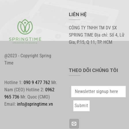
LIÊN HỆ
CÔNG TY TNHH TM DV SX
SPRING TIME Địa chỉ: Số 4, Lữ
Gia, P.15, Q 11, TP. HCM
@2023 - Copyright Spring
Time
THEO DÕI CHÚNG TÔI
Hotline 1:
090 9 477 762
Mr.
Nam (CEO) Hotline 2:
0962
965 736
Mr. Quoc (CMO)
Email:
info@springtime.vn