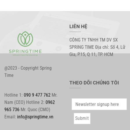
LIÊN HỆ
CÔNG TY TNHH TM DV SX
SPRING TIME Địa chỉ: Số 4, Lữ
Gia, P.15, Q 11, TP. HCM
@2023 - Copyright Spring
Time
THEO DÕI CHÚNG TÔI
Hotline 1:
090 9 477 762
Mr.
Nam (CEO) Hotline 2:
0962
965 736
Mr. Quoc (CMO)
Email:
info@springtime.vn