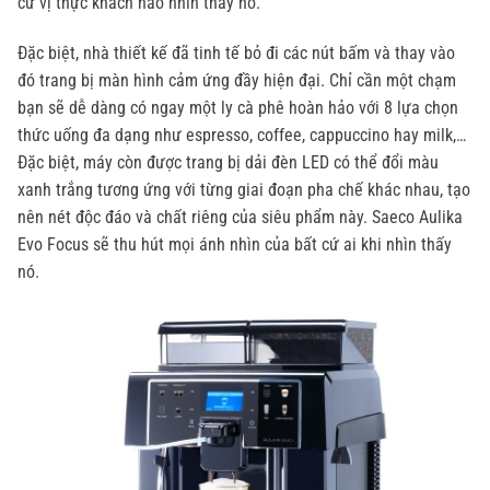
cứ vị thực khách nào nhìn thấy nó.
Đặc biệt, nhà thiết kế đã tinh tế bỏ đi các nút bấm và thay vào
đó trang bị màn hình cảm ứng đầy hiện đại. Chỉ cần một chạm
bạn sẽ dễ dàng có ngay một ly cà phê hoàn hảo với 8 lựa chọn
thức uống đa dạng như espresso, coffee, cappuccino hay milk,…
Đặc biệt, máy còn được trang bị dải đèn LED có thể đổi màu
xanh trắng tương ứng với từng giai đoạn pha chế khác nhau, tạo
nên nét độc đáo và chất riêng của siêu phẩm này. Saeco Aulika
Evo Focus sẽ thu hút mọi ánh nhìn của bất cứ ai khi nhìn thấy
nó.