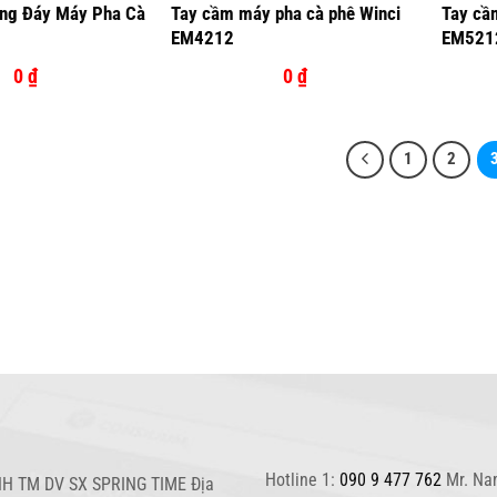
ng Đáy Máy Pha Cà
Tay cầm máy pha cà phê Winci
Tay cầ
3
EM4212
EM521
0
₫
0
₫
1
2
Hotline 1:
090 9 477 762
Mr. Na
H TM DV SX SPRING TIME Địa