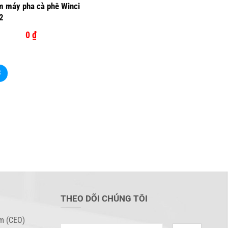
m máy pha cà phê Winci
2
0
₫
3
THEO DÕI CHÚNG TÔI
m (CEO)