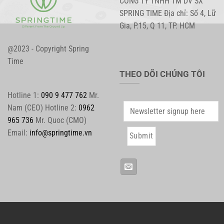
CÔNG TY TNHH TM DV SX
SPRING TIME Địa chỉ: Số 4, Lữ
Gia, P.15, Q 11, TP. HCM
@2023 - Copyright Spring
Time
THEO DÕI CHÚNG TÔI
Hotline 1:
090 9 477 762
Mr.
Nam (CEO) Hotline 2:
0962
965 736
Mr. Quoc (CMO)
Email:
info@springtime.vn