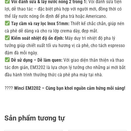
Vòi đánh sữa & lấy nước nóng 2 trong 1:
Vòi đánh sữa tiện
lợi, dễ thao tác – đặc biệt phù hợp với người mới, đồng thời có
thể lấy nước nóng ổn định để pha trà hoặc Americano.
Tay cầm và ray lọc Inox 51mm:
Thiết kế chắc chắn, giúp nén
cà phê dễ dàng và cho ra lớp crema dày, đẹp mắt.
Kiểm soát nhiệt độ ổn định:
Máy duy trì nhiệt độ pha lý
tưởng giúp chiết xuất tối ưu hương vị cà phê, cho tách espresso
đậm đà mỗi ngày.
Dễ sử dụng – Dễ làm quen:
Với giao diện thân thiện và thao
tác đơn giản, EM3202 là lựa chọn lý tưởng cho những ai mới bắt
đầu hành trình thưởng thức cà phê pha máy tại nhà.
????
Winci EM3202 – Cùng bạn khơi nguồn cảm hứng mỗi sáng!
Sản phẩm tương tự