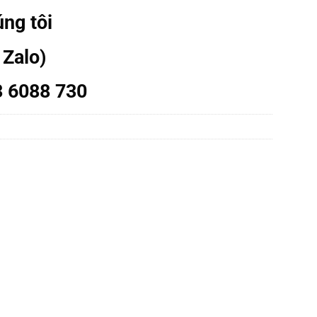
úng tôi
 Zalo)
3 6088 730